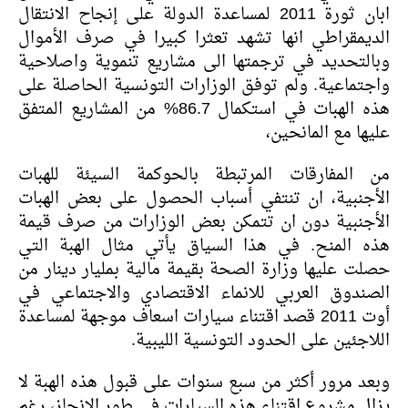
ابان ثورة 2011 لمساعدة الدولة على إنجاح الانتقال
الديمقراطي انها تشهد تعثرا كبيرا في صرف الأموال
وبالتحديد في ترجمتها الى مشاريع تنموية واصلاحية
واجتماعية. ولم توفق الوزارات التونسية الحاصلة على
هذه الهبات في استكمال 86.7% من المشاريع المتفق
عليها مع المانحين،
من المفارقات المرتبطة بالحوكمة السيئة للهبات
الأجنبية، ان تنتفي أسباب الحصول على بعض الهبات
الأجنبية دون ان تتمكن بعض الوزارات من صرف قيمة
هذه المنح. في هذا السياق يأتي مثال الهبة التي
حصلت عليها وزارة الصحة بقيمة مالية بمليار دينار من
الصندوق العربي للانماء الاقتصادي والاجتماعي في
أوت 2011 قصد اقتناء سيارات اسعاف موجهة لمساعدة
اللاجئين على الحدود التونسية الليبية.
وبعد مرور أكثر من سبع سنوات على قبول هذه الهبة لا
يزال مشروع اقتناء هذه السيارات في طور الإنجاز، رغم