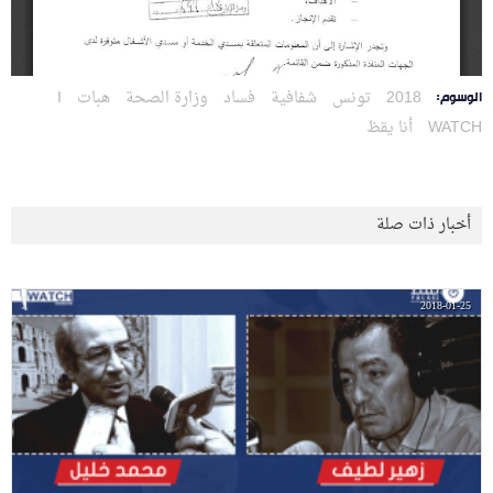
2018
تونس
شفافية
فساد
وزارة الصحة
هبات
I
الوسوم:
WATCH
أنا يقظ
أخبار ذات صلة
2018-01-25