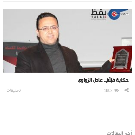
2018-01-25
حكاية مُبَلّغ.. عادل الزواوي
تحقيقات
1902
أهم المقالات