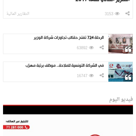
التقارير المالية
3153
الرحلة 724 تفتح حقائب تجاوزات شركة الوزير
26.04.2018
63892
في الشركة التونسية للملاحة.. موظف برتبة مهرّب
11.09.2017
16747
فيديو اليوم